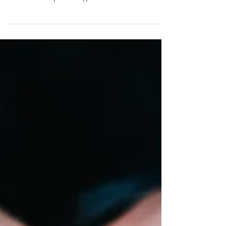
Коран - лингвистическое чудо.
Часть 4: Научные чудеса Корана
Коран был послан человечеству как книга-
руководство, поэтому главной её задачей
является открыть людям заключенное в ней
послание для того,