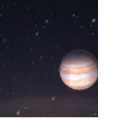
различные примеры образов, которые
рисуют перед нами коранические аяты.