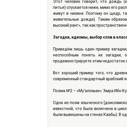
Этот человек говорит, что дождь (к
питья) спускается ниже, мимо его рас
живут в низине. Поэтому он щедр, та
живительные дожди). Таким образом
высокий ранг», так как пространстве
Загадки, идиомы, выбор слов в клас
Приведём лишь один пример загадки, 
неспособным понять их загадки, о
продемонстрируете этим недостаток с
Вот хороший пример того, что древн
современный стандартный арабский яз
Поэма №2 – «Му‘аллак̣ах» ‘Амра Ибн К
Одна из поэм языческого [доисламско
известной, что была включена в цикл 
были вывешены на стенах Каабы). В од