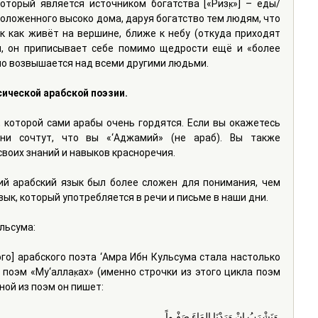
оторый является источником богатства [«Ризк̣»] – еды/
положенного высоко дома, даруя богатство тем людям, что 
к как живёт на вершине, ближе к небу (откуда приходят 
, он приписывает себе помимо щедрости ещё и «более 
нно возвышается над всеми другими людьми.
сической арабской поэзии.
которой сами арабы очень гордятся. Если вы окажетесь 
ни сочтут, что вы «‘Aджамий» (не араб). Вы также 
воих знаний и навыков красноречия.
ий арабский язык был более сложен для понимания, чем 
ык, который употребляется в речи и письме в наши дни.
ульсума:
го] арабского поэта ‘Амра Ибн Кульсума стала настолько 
поэм «Му‘аллак̣ах» (именно строчки из этого цикла поэм 
ной из поэм он пишет:
 وَنَشْرَبُ إِنْ وَرَدْنَا المَاءَ صَفْـواً,