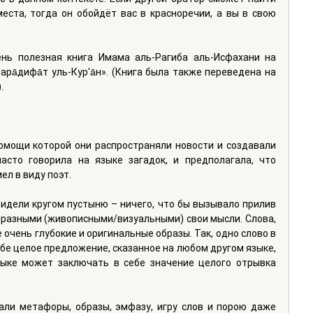
ста, тогда он обойдёт вас в красноречии, а вы в свою 
нь полезная книга Имама аль-Рагиба аль-Исфахани на 
ра̄дифа̄т уль-Кур'а̄н». (Книга была также переведена на 
.
омощи которой они распространяли новости и создавали 
асто говорила на языке загадок, и предполагала, что 
ел в виду поэт.
видели кругом пустыню – ничего, что бы вызывало прилив 
разными (живописными/визуальными) свои мысли. Слова, 
 очень глубокие и оригинальные образы. Так, одно слово в 
бе целое предложение, сказанное на любом другом языке, 
ыке может заключать в себе значение целого отрывка 
али метафоры, образы, эмфазу, игру слов и порою даже 