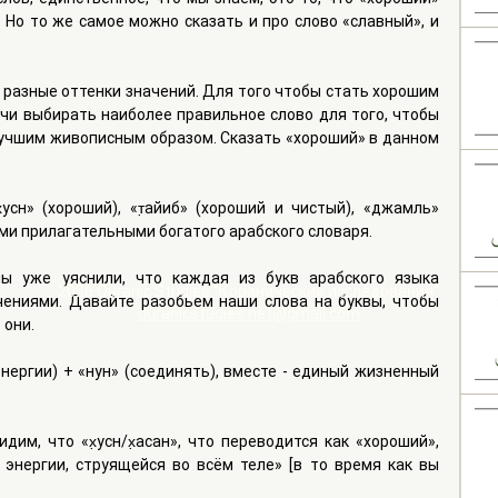
 Но то же самое можно сказать и про слово «славный», и 
разные оттенки значений. Для того чтобы стать хорошим 
чи выбирать наиболее правильное слово для того, чтобы 
учшим живописным образом. Сказать «хороший» в данном 
н» (хороший), «т̣айиб» (хороший и чистый), «джамӣль» 
ими прилагательными богатого арабского словаря.
ы уже уяснили, что каждая из букв арабского языка 
2026 Quranic Studies "Коранические исследования"
ениями. Давайте разобьем наши слова на буквы, чтобы 
quranicstudies.net@gmail.com
они. 
к энергии) + «нун» (соединять), вместе - единый жизненный 
дим, что «х̣усн/х̣асан», что переводится как «хороший», 
нергии, струящейся во всём теле» [в то время как вы 