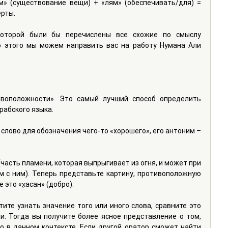
» (существование вещи) + «лям» (обеспечивать/для) = 
рты.
оторой были бы перечислены все схожие по смыслу 
о этого мы можем направить вас на работу Нумана Али 
воположности». Это самый лучший способ определить 
рабского языка.
слово для обозначения чего-то «хорошего», его антоним – 
часть пламени, которая выпрыгивает из огня, и может при 
 с ним). Теперь представьте картину, противоположную 
 это «х̣асан» (добро).
ите узнать значение того или иного слова, сравните это 
. Тогда вы получите более ясное представление о том, 
 в данном контексте. Если другой оратор сможет найти 