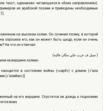
ли текст, одинаково читающееся в обоих направлениях). 
примеров из арабской поэзии и приведены необходимые 
1].
женном на высоком холме. Он сочинил поэму, в которой 
а спросила его, как он может быть щедр, если он очень 
м? На что он отвечал:
( سيل ف حرب علي مكان عاليه)
мом на вершине холма».
находится в состоянии войны («х̣aрб») с домом («‘ала̄ 
и («‘а̄лийах»)].
женный на его вершине. Спустится ли дождь к подножию 
тится вниз.