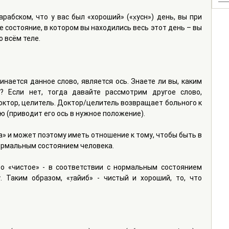
рабском, что у вас был «хороший» («х̣усн») день, вы при 
состояние, в котором вы находились весь этот день – вы 
 всём теле.
инается данное слово, является ось. Знаете ли вы, каким 
? Если нет, тогда давайте рассмотрим другое слово, 
- доктор, целитель. Доктор/целитель возвращает больного к 
ю (приводит его ось в нужное положение).
т̣а» и может поэтому иметь отношение к тому, чтобы быть в 
ормальным состоянием человека.
то «чистое» - в соответствии с нормальным состоянием 
 Таким образом, «т̣айиб» - чистый и хороший, то, что 