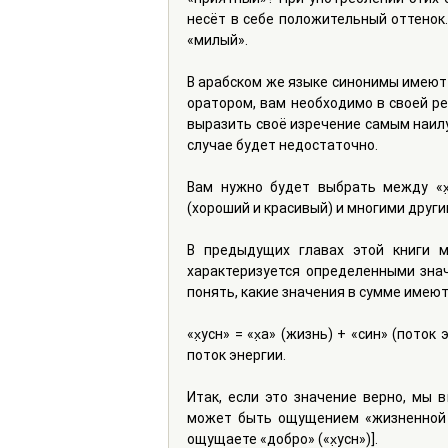
несёт в себе положительный оттенок.
«милый».
В арабском же языке синонимы имеют 
оратором, вам необходимо в своей ре
выразить своё изречение самым наил
случае будет недостаточно.
Вам нужно будет выбрать между «х̣ус
(хороший и красивый) и многими друг
В предыдущих главах этой книги м
характеризуется определенными знач
понять, какие значения в сумме имеют 
«х̣усн» = «х̣а» (жизнь) + «син» (пото
поток энергии.
Итак, если это значение верно, мы ви
может быть ощущением «жизненной э
ощущаете «добро» («х̣усн»)].