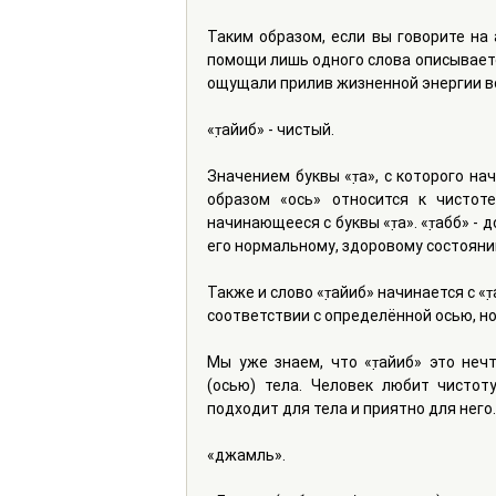
Таким образом, если вы говорите на а
помощи лишь одного слова описываете 
ощущали прилив жизненной энергии во
«т̣айиб» - чистый.
Значением буквы «т̣а», с которого нач
образом «ось» относится к чистоте
начинающееся с буквы «т̣а». «т̣абӣб» 
его нормальному, здоровому состояни
Также и слово «т̣айиб» начинается с «
соответствии с определённой осью, н
Мы уже знаем, что «т̣айиб» это неч
(осью) тела. Человек любит чистоту.
подходит для тела и приятно для него.
«джамӣль».