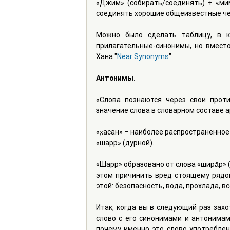
«Джим» (собирать/соединять) + «мим
соединять хорошие общеизвестные че
Можно было сделать таблицу, в к
прилагательные-синонимы, но вмест
Хана "
Near Synonyms
".
Антонимы.
«Слова познаются через свои проти
значение слова в словарном составе а
«х̣асан» – наиболее распространенное 
«шарр» (дурной).
«Шарр» образовано от слова «шира̄р» (
этом причинить вред стоящему рядом
этой: безопасность, вода, прохлада, все
Итак, когда вы в следующий раз захот
слово с его синонимами и антонимами
почему именно это слово употреблено