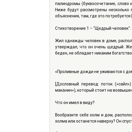
палиндромы (буквосочетание, слово и
Ниже будут рассмотрены несколько 
объяснения, там, где это потребуется [
Стихотворение 1 – "Щедрый человек":
Жил однажды человек в доме, располо
утверждал, что он очень щедрый. Жен
беден, не обладает никаким богатство
«Проливные дожди не уживаются с до
[Дословный перевод: поток («сайл») 
мака̄нин»), который стоит на возвышени
Что он имел в виду?
Вообразите себе холм и дом, располо
холма или останется наверху? Он спус