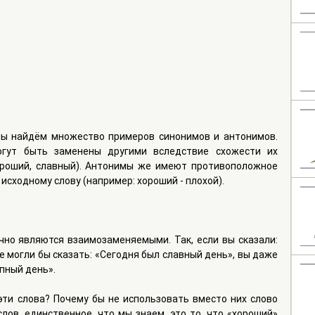
мы найдём множество примеров синонимов и антонимов. 
гут быть заменены другими вследствие схожести их 
ороший, славный). Антонимы же имеют противоположное 
исходному слову (например: хороший - плохой).
но являются взаимозаменяемыми. Так, если вы сказали: 
 могли бы сказать: «Сегодня был славный день», вы даже 
пный день».
ти слова? Почему бы не использовать вместо них слово 
лов, единственное, что мы знаем, это то, что «хороший» 