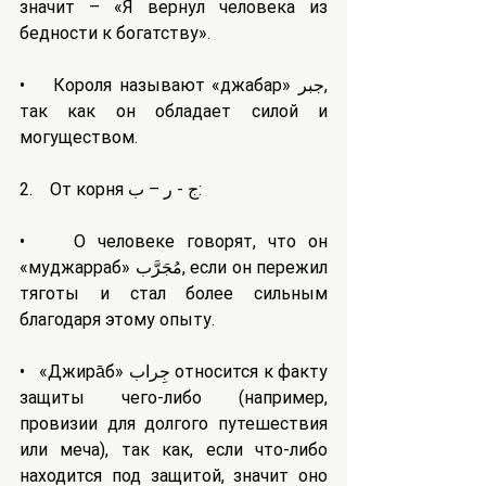
значит – «Я вернул человека из 
бедности к богатству».
•    Короля называют «джабар» جبر, 
так как он обладает силой и 
могуществом.
2.    От корня ج - ر – ب:
•    О человеке говорят, что он 
«муджарраб» مُجَرَّب, если он пережил 
тяготы и стал более сильным 
благодаря этому опыту.
•   «Джира̄б» جِراب относится к факту 
защиты чего-либо (например, 
провизии для долгого путешествия 
или меча), так как, если что-либо 
находится под защитой, значит оно 