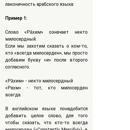
лаконичность арабского языка:
Пример 1:
Слово «Ра̄х̣им» означает некто 
милосердный.
Если мы захотим сказать о ком-то, 
кто «всегда милосерден», мы просто 
добавим букву «и» после второго 
согласного.
«Ра̄х̣им» - некто милосердный
«Рах̣ӣм» - тот, кто милосерден 
всегда.
В английском языке понадобится 
добавить целое слово, для того 
чтобы сказать, что кто-то всегда 
милосерден («Constantly Merciful»), в 