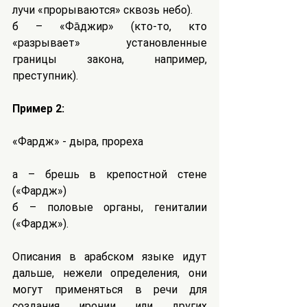
лучи «прорываются» сквозь небо).
б – «Фа̄джир» (кто-то, кто 
«разрывает» установленные 
границы закона, например, 
преступник).
Пример 2:
«Фардж» - дыра, прореха
a – брешь в крепостной стене 
(«Фардж»)
б – половые органы, гениталии 
(«Фардж»).
Описания в арабском языке идут 
дальше, нежели определения, они 
могут применяться в речи для 
создания иронии или других 