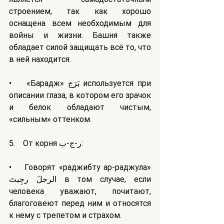
строением, так как хорошо 
оснащена всем необходимым для 
войны и жизни. Башня также 
обладает силой защищать всё то, что 
в ней находится. 
•    «Барадж» بَرَج используется при 
описании глаза, в котором его зрачок 
и белок обладают чистым, 
«сильным» оттенком.
5.    От корня ر-ج-ب:
•    Говорят «раджибту ар-раджула» 
الرجلَ رجِبتَ в том случае, если 
человека уважают, почитают, 
благоговеют перед ним и относятся 
к нему с трепетом и страхом.