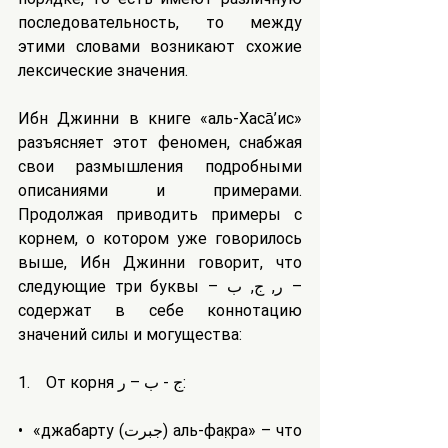
последовательность, то между 
этими словами возникают схожие 
лексические значения.
Ибн Джинни в книге «aль-Хаса̄’ис» 
разъясняет этот феномен, снабжая 
свои размышления подробными 
описаниями и примерами. 
Продолжая приводить примеры с 
корнем, о котором уже говорилось 
выше, Ибн Джинни говорит, что 
следующие три буквы – ر, ج, ب – 
содержат в себе коннотацию 
значений силы и могущества:
1.    От корня ج - ب – ر:
•  «джабарту (جبرت) аль-фак̣ӣра» – что 