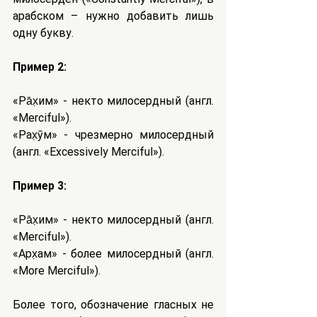
арабском – нужно добавить лишь 
одну букву.
Пример 2:
«Ра̄х̣им» - некто милосердный (англ. 
«Merciful»).
«Рах̣ӯм» - чрезмерно милосердный 
(англ. «Excessively Merciful»).
Пример 3:
«Ра̄х̣им» - некто милосердный (англ. 
«Merciful»).
«Арх̣ам» - более милосердный (англ. 
«More Merciful»).
Более того, обозначение гласных не 