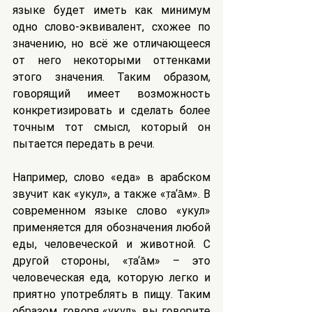
языке будет иметь как минимум 
одно слово-эквивалент, схожее по 
значению, но всё же отличающееся 
от него некоторыми оттенками 
этого значения. Таким образом, 
говорящий имеет возможность 
конкретизировать и сделать более 
точным тот смысл, который он 
пытается передать в речи.
Например, слово «еда» в арабском 
звучит как «укул», а также «т̣a‘а̄м». В 
современном языке слово «укул» 
применяется для обозначения любой 
еды, человеческой и животной. С 
другой стороны, «т̣a‘а̄м» – это 
человеческая еда, которую легко и 
приятно употреблять в пищу. Таким 
образом, говоря «укул», вы говорите 