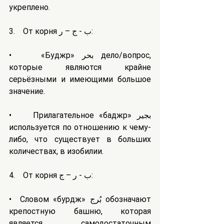
укреплено.
3.    От корня ب - ج – ر:
•    «Буджр» بحر дело/вопрос, 
которые являются крайне 
серьёзными и имеющими большое 
значение.
•    Прилагательное «баджӣр» بجير 
используется по отношению к чему-
либо, что существует в больших 
количествах, в изобилии.
4.    От корня ب - ر – ج: 
•  Словом «бурдж» بُرج обозначают 
крепостную башню, которая 
является самодостаточным 