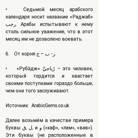
•   Седьмой месяц арабского 
календаря носит название «Раджаб» 
رجب. Арабы испытывают к нему 
столь сильное уважение, что в этот 
месяц им не дозволено воевать.
6.    От корня ر- ب – ج:
•    «Руба̄джӣ» رُباجيَّ – это человек, 
который гордится и хвастает 
своими поступками гораздо больше, 
чем они того заслуживают.
Источник:  ArabicGems.co.uk
Далее возьмём в качестве примера 
буквы ل ,ق, и و («к̣аф», «лам», «вав»). 
Эти буквы (не расположенные в 