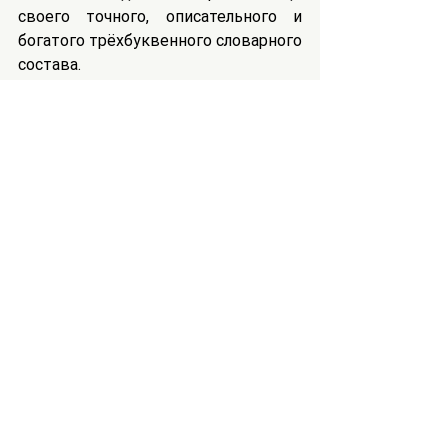
своего точного, описательного и 
богатого трёхбуквенного словарного 
состава.
2. Арабская этимология позволяет 
разделить трёхбуквенные слова на 
части для того, чтобы выяснить их 
оригинальное значение. Это в свою 
очередь позволяет совершенно 
точно и правильно уяснить значение 
арабских слов.
3. Буквы в арабском языке имеют 
определённое различие в звучании, 
которое отражается в значении 
слова. То есть, низкое звучание 
буквы или слова несёт в себе 
тяжёлое и глубокое значение. Буквы, 