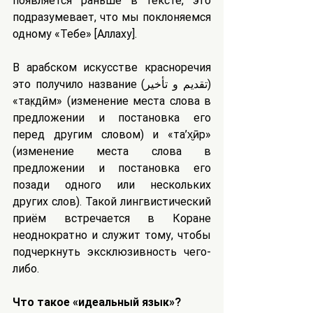
появляется раньше в тексте, это 
подразумевает, что мы поклоняемся 
одному «Тебе» [Аллаху].
В арабском искусстве красноречия 
это получило название (تقديم و تأخير) 
«так̣дӣм» (изменение места слова в 
предложении и постановка его 
перед другим словом) и «та’х̮ӣр» 
(изменение места слова в 
предложении и постановка его 
позади одного или нескольких 
других слов). Такой лингвистический 
приём встречается в Коране 
неоднократно и служит тому, чтобы 
подчеркнуть эксклюзивность чего-
либо.
Что такое «идеальный язык»?