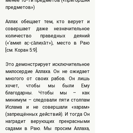
менее 10-ти предметов («пригоршня 
предметов»)
Аллах обещает тем, кто верует и 
совершает даже незначительное 
количество праведных деяний 
(«‘амилӯ ас̣-с̣а̄лих̣а̄т»), место в Раю 
[см. Коран 5:9].
Это демонстрирует исключительное 
милосердие Аллаха. Он не ожидает 
многого от своих рабов. Он лишь 
хочет, чтобы мы были Ему 
благодарны. Чтобы мы – как 
минимум – следовали пяти столпам 
Ислама и не совершали «харам» 
(запрещённых действий). И тогда Он 
наградит верующих прекрасными 
садами в Раю. Мы просим Аллаха, 