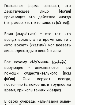
Глагольная форма означает, что 
действующее лицо [фа̄‘ил] 
производит это действие иногда 
(например, «тот, кто воюет» [к̣а̄тил]).
Воин («мук̣а̄тил») – это тот, кто 
всегда воюет, в то время как тот, 
«кто воюет» («к̣а̄тил») мог воевать 
лишь единожды в своей жизни.
Вот почему «Му’минӯн» (مُؤْمِنُونَ) - 
верующие - описываются при 
помощи существительного [исм 
фа̄‘ил]. Они веруют всегда, 
постоянно (в покое ли, в трудное ли 
время, при испытаниях и бедах).
В свою очередь, «аль-лаз̱ӣна а̄манӯ» 