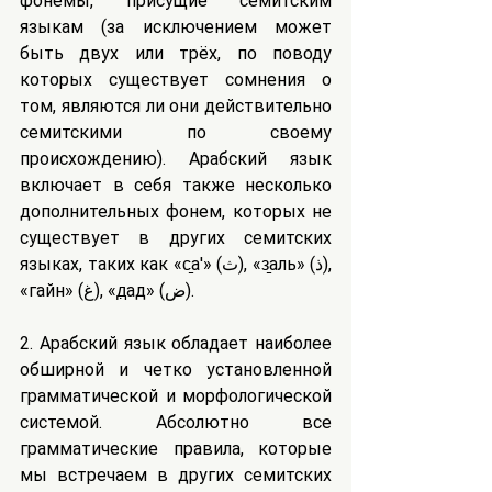
фонемы, присущие семитским 
языкам (за исключением может 
быть двух или трёх, по поводу 
которых существует сомнения о 
том, являются ли они действительно 
семитскими по своему 
происхождению). Арабский язык 
включает в себя также несколько 
дополнительных фонем, которых не 
существует в других семитских 
языках, таких как «с̱а'» (ث), «з̱аль» (ذ), 
«гайн» (غ), «д̣ад» (ض).
2. Арабский язык обладает наиболее 
обширной и четко установленной 
грамматической и морфологической 
системой. Абсолютно все 
грамматические правила, которые 
мы встречаем в других семитских 