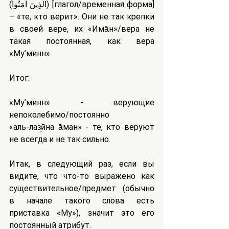
(الَّذِينَ آمَنُواْ) [глагол/временная форма] 
– «те, кто верит». Они не так крепки 
в своей вере, их «Има̄н»/вера не 
такая постоянная, как вера 
«Му’минӯн».
Итог:
«Му’минӯн» - верующие 
непоколебимо/постоянно
«аль-лаз̱ӣна а̄манӯ» - те, кто веруют 
не всегда и не так сильно.
Итак, в следующий раз, если вы 
видите, что что-то выражено как 
существительное/предмет (обычно 
в начале такого слова есть 
приставка «Му»), значит это его 
постоянный атрибут.