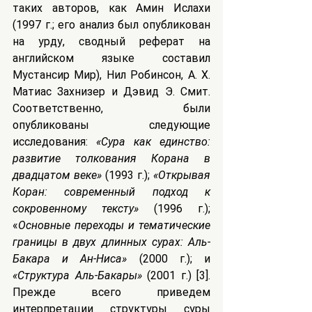
таких авторов, как Амин Ислахи 
(1997 г.; его анализ был опубликован 
на урду, сводный реферат на 
английском языке составил 
Мустансир Мир), Нил Робинсон, A. Х. 
Матиас Захнизер и Дэвид Э. Смит. 
Соответственно, были 
опубликованы следующие 
исследования: 
«Сура как единство: 
развитие толкования Корана в 
двадцатом веке»
 (1993 г.); 
«Открывая 
Коран: современный подход к 
сокровенному тексту» 
(1996 г.); 
«
Основные переходы и тематические 
границы в двух длинных сурах: Аль-
Бакара и Ан-Ниса»
 (2000 г.); и 
«Структура Аль-Бакары»
 (2001 г.) [3]. 
Прежде всего приведем 
интерпретации структуры суры 