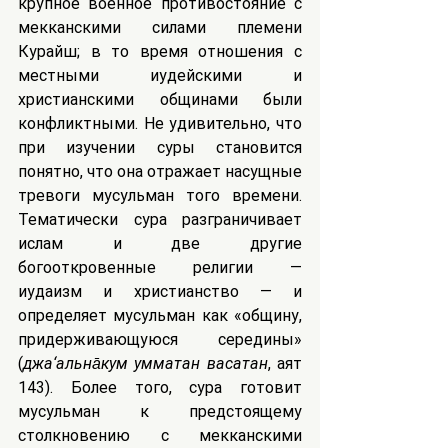
крупное военное противостояние с 
мекканскими силами племени 
Курайш; в то время отношения с 
местными иудейскими и 
христианскими общинами были 
конфликтными. Не удивительно, что 
при изучении суры становится 
понятно, что она отражает насущные 
тревоги мусульман того времени. 
Тематически сура разграничивает 
ислам и две другие 
богооткровенные религии — 
иудаизм и христианство — и 
определяет мусульман как «общину, 
придерживающуюся середины» 
(
джа‘альна̄кум умматан васатан
, аят 
143). Более того, сура готовит 
мусульман к предстоящему 
столкновению с мекканскими 