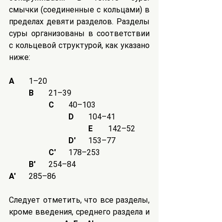
смычки (соединенные с кольцами) в 
пределах девяти разделов. Разделы 
суры организованы в соответствии 
с кольцевой структурой, как указано 
ниже:
A
	1–20
B
	21–39
C
	40–103
D
	104–41
E
	142–52
D′
	153–77
C′
	178–253
B′
	254–84
A′
	285–86
Следует отметить, что все разделы, 
кроме введения, среднего раздела и 