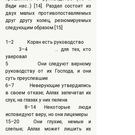
Веди нас
…) [14]. Раздел состоит из 
двух малых противопоставляемых 
друг другу колец, резюмируемых 
следующим образом [15]:
1–2	        Коран есть руководство
	3–4	        … для тех, кто 
уверовал
5	        Они следуют верному 
руководству от их Господа, и они 
суть преуспевшие
6–7	        Неверующие утвердились 
в своем отказе; Аллах запечатал их 
слух; на глазах у них пелена
	8–14	Некоторые люди 
исповедуют веру, но они лицемеры
15–20	Они глухие, немые и 
слепые; Аллах может лишить их 