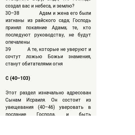
создал вас и небеса, и землю?
30–38	      Адам и жена его были 
изгнаны из райского сада; Господь 
принял покаяние Адама; те, кто 
последуют руководству, не будут 
опечалены
39	        А те, которые не уверуют и 
сочтут ложью Божьи знамения, 
станут обитателями огня
C (40–103)
Этот раздел изначально адресован 
Сынам Исраиля. Он состоит из 
увещевания (40–46) уверовать в 
послание Господа, и быть 
благочестивыми, и самим поступать 
праведно, а не только призывать к 