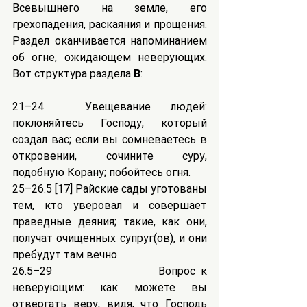
Всевышнего на земле, его 
грехопадения, раскаяния и прощения. 
Раздел оканчивается напоминанием 
об огне, ожидающем неверующих. 
Вот структура раздела 
B
:
21–24	Увещевание людей: 
поклоняйтесь Господу, который 
создал вас; если вы сомневаетесь в 
откровении, сочините суру, 
подобную Корану; побойтесь огня.
25–26.5 [17] Райские сады уготованы 
тем, кто уверовал и совершает 
праведные деяния; такие, как они, 
получат очищенных супруг(ов), и они 
пребудут там вечно
26.5–29	                 Вопрос к 
неверующим: как можете вы 
отвергать веру, видя, что Господь 