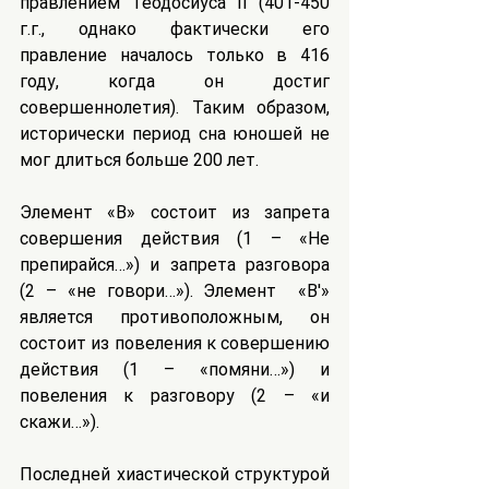
правлением Теодосиуса II (401-450 
г.г., однако фактически его 
правление началось только в 416 
году, когда он достиг 
совершеннолетия). Таким образом, 
исторически период сна юношей не 
мог длиться больше 200 лет.
Элемент «В» состоит из запрета 
совершения действия (1 – «Не 
препирайся…») и запрета разговора 
(2 – «не говори…»). Элемент  «B'» 
является противоположным, он 
состоит из повеления к совершению 
действия (1 – «помяни…») и 
повеления к разговору (2 – «и 
скажи…»).
Последней хиастической структурой 