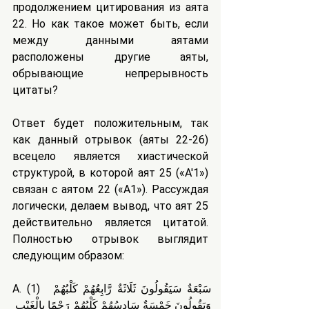
продолжением цитирования из аята 
22. Но как такое может быть, если 
между данными аятами 
расположены другие аяты, 
обрывающие непрерывность 
цитаты?
Ответ будет положительным, так 
как данный отрывок (аяты 22-26) 
всецело является хиастической 
структурой, в которой аят 25 («A'1») 
связан с аятом 22 («A1»). Рассуждая 
логически, делаем вывод, что аят 25 
действительно является цитатой. 
Полностью отрывок выглядит 
следующим образом:
A. (1)  سَبْعَةٌ سَيَقُولُونَ ثَلَاثَةٌ رَّابِعُهُمْ كَلْبُهُمْ 
وَيَقُولُونَ خَمْسَةٌ سَادِسُهُمْ كَلْبُهُمْ رَجْمًا بِالْغَيْبِ 