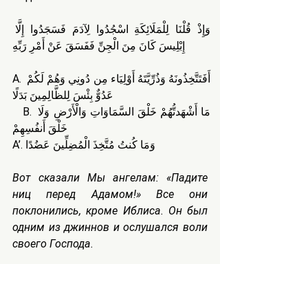
وَإِذْ قُلْنَا لِلْمَلَائِكَةِ اسْجُدُوا لِآدَمَ فَسَجَدُوا إِلَّا 
إِبْلِيسَ كَانَ مِنَ الْجِنِّ فَفَسَقَ عَنْ أَمْرِ رَبِّهِ
A. أَفَتَتَّخِذُونَهُ وَذُرِّيَّتَهُ أَوْلِيَاء مِن دُونِي وَهُمْ لَكُمْ 
عَدُوٌّ بِئْسَ لِلظَّالِمِينَ بَدَلًا
   B. مَا أَشْهَدتُّهُمْ خَلْقَ السَّمَاوَاتِ وَالْأَرْضِ وَلَا 
خَلْقَ أَنفُسِهِمْ
A’. وَمَا كُنتُ مُتَّخِذَ الْمُضِلِّينَ عَضُدًا
Вот сказали Мы ангелам: «Падите 
ниц перед Адамом!» Все они 
поклонились, кроме Иблиса. Он был 
одним из джиннов и ослушался воли 
своего Господа.
A. 
Неужели {потом} вы признаете его 