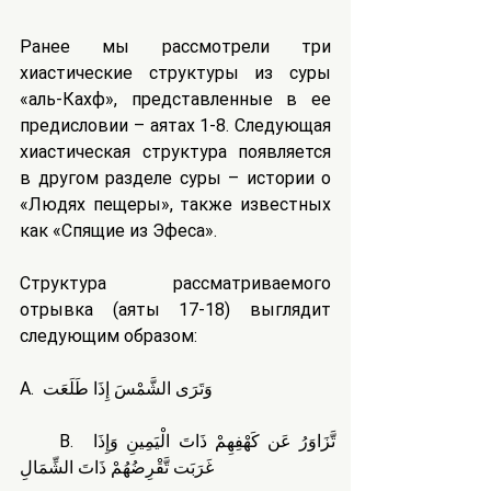
Ранее мы рассмотрели три 
хиастические структуры из суры 
«аль-Кахф», представленные в ее 
предисловии – аятах 1-8. Следующая 
хиастическая структура появляется 
в другом разделе суры – истории о 
«Людях пещеры», также известных 
как «Спящие из Эфеса».
Структура рассматриваемого 
отрывка (аяты 17-18) выглядит 
следующим образом:
A.  وَتَرَى الشَّمْسَ إِذَا طَلَعَت
     B.  تَّزَاوَرُ عَن كَهْفِهِمْ ذَاتَ الْيَمِينِ وَإِذَا 
غَرَبَت تَّقْرِضُهُمْ ذَاتَ الشِّمَالِ