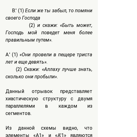
     B.' (1) 
Если же ты забыл, то помяни 
своего Господа
          (2) 
и скажи: «Быть может, 
Господь мой поведет меня более 
правильным путем».
A.' (1) 
«Они провели в пещере триста 
лет и еще девять».
     (2) 
Скажи: «Аллаху лучше знать, 
сколько они пробыли».
Данный отрывок представляет 
хиастическую структуру с двумя 
параллелями в каждом из 
сегментов.
Из данной схемы видно, что 
элементы «А1» и «A'1» являются 