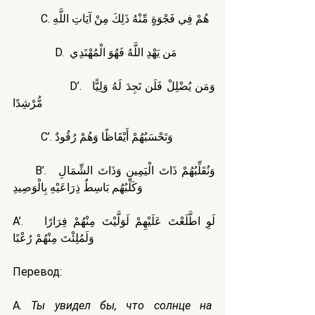
          C. هُمْ فِي فَجْوَةٍ مِّنْهُ ذَلِكَ مِنْ آيَاتِ اللَّهِ
               D.  مَن يَهْدِ اللَّهُ فَهُوَ الْمُهْتَدِي
               D’.  وَمَن يُضْلِلْ فَلَن تَجِدَ لَهُ وَلِيًّا 
مُّرْشِدًا
          C’. وَتَحْسَبُهُمْ أَيْقَاظًا وَهُمْ رُقُودٌ
     B’.  وَنُقَلِّبُهُمْ ذَاتَ الْيَمِينِ وَذَاتَ الشِّمَالِ 
وَكَلْبُهُم بَاسِطٌ ذِرَاعَيْهِ بِالْوَصِيدِ
A’.   لَوِ اطَّلَعْتَ عَلَيْهِمْ لَوَلَّيْتَ مِنْهُمْ فِرَارًا 
وَلَمُلِئْتَ مِنْهُمْ رُعْبًا
Перевод:
A. 
Ты увидел бы, что солнце на 