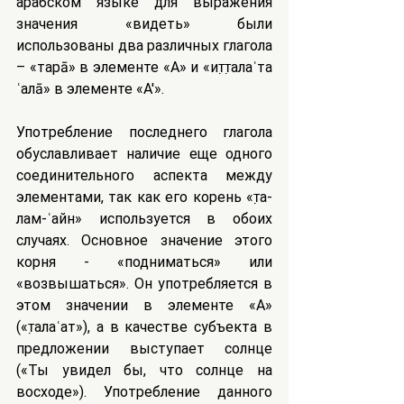
арабском языке для выражения 
значения «видеть» были 
использованы два различных глагола 
– «тарā» в элементе «А» и «ит̣т̣алаʿта 
ʿалā» в элементе «A'».
Употребление последнего глагола 
обуславливает наличие еще одного 
соединительного аспекта между 
элементами, так как его корень «т̣а-
лам-ʿайн» используется в обоих 
случаях. Основное значение этого 
корня - «подниматься» или 
«возвышаться». Он употребляется в 
этом значении в элементе «А» 
(«т̣алаʿат»), а в качестве субъекта в 
предложении выступает солнце 
(«Ты увидел бы, что солнце на 
восходе»). Употребление данного 