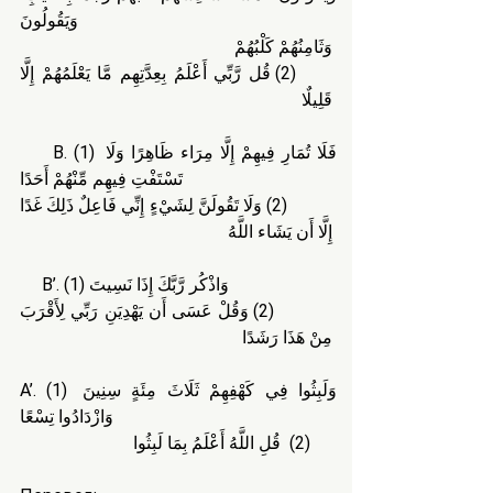
وَيَقُولُونَ
وَثَامِنُهُمْ كَلْبُهُمْ
     (2) قُل رَّبِّي أَعْلَمُ بِعِدَّتِهِم مَّا يَعْلَمُهُمْ إِلَّا 
قَلِيلٌا
     B. (1) فَلَا تُمَارِ فِيهِمْ إِلَّا مِرَاء ظَاهِرًا وَلَا 
تَسْتَفْتِ فِيهِم مِّنْهُمْ أَحَدًا
          (2) وَلَا تَقُولَنَّ لِشَيْءٍ إِنِّي فَاعِلٌ ذَلِكَ غَدًا 
إِلَّا أَن يَشَاء اللَّهُ
     B’. (1) وَاذْكُر رَّبَّكَ إِذَا نَسِيتَ
          (2) وَقُلْ عَسَى أَن يَهْدِيَنِ رَبِّي لِأَقْرَبَ 
مِنْ هَذَا رَشَدًا
A’. (1) وَلَبِثُوا فِي كَهْفِهِمْ ثَلَاثَ مِئَةٍ سِنِينَ 
وَازْدَادُوا تِسْعًا
     (2)  قُلِ اللَّهُ أَعْلَمُ بِمَا لَبِثُوا