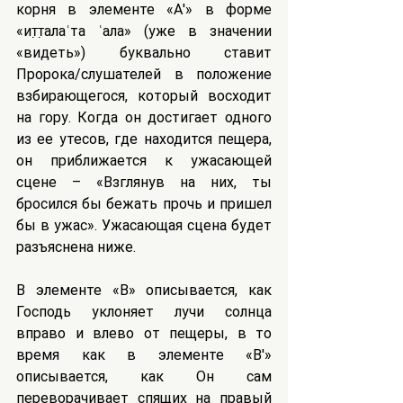
корня в элементе «А'» в форме 
«ит̣т̣алаʿта ʿала» (уже в значении 
«видеть») буквально ставит 
Пророка/слушателей в положение 
взбирающегося, который восходит 
на гору. Когда он достигает одного 
из ее утесов, где находится пещера, 
он приближается к ужасающей 
сцене – «Взглянув на них, ты 
бросился бы бежать прочь и пришел 
бы в ужас». Ужасающая сцена будет 
разъяснена ниже.
В элементе «В» описывается, как 
Господь уклоняет лучи солнца 
вправо и влево от пещеры, в то 
время как в элементе «B'» 
описывается, как Он сам 
переворачивает спящих на правый 