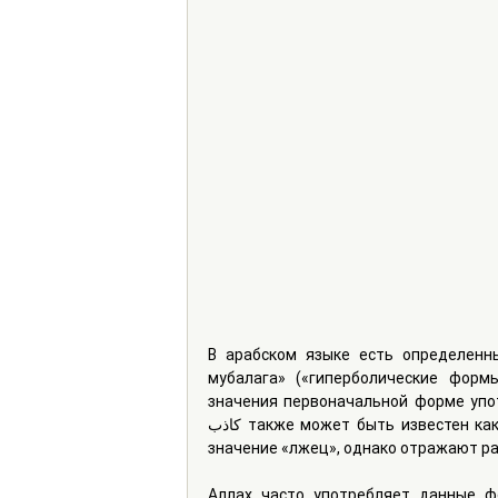
В арабском языке есть определенны
мубалага» («гиперболические формы
значения первоначальной форме упот
كاذب также может быть известен как «кавуб» كذوب или «кавваб» كذّاب. Все эти формы имеют 
значение «лжец», однако отражают ра
Аллах часто употребляет данные фо