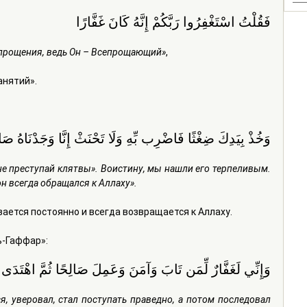
فَقُلْتُ اسْتَغْفِرُوا رَبَّكُمْ إِنَّهُ كَانَ غَفَّارًا
а прощения, ведь Он – Всепрощающий»
,
анятий».
وَخُذْ بِيَدِكَ ضِغْثًا فَاضْرِب بِّهِ وَلَا تَحْنَثْ إِنَّا وَجَدْنَاهُ صَابِرً
 не преступай клятвы». Воистину, мы нашли его терпеливым. 
он всегда обращался к Аллаху».
то раскаивается постоянно и всегда возвращается к Аллаху.
ь-Гаффар»:
وَإِنِّي لَغَفَّارٌ لِّمَن تَابَ وَآمَنَ وَعَمِلَ صَالِحًا ثُمَّ اهْتَدَى
я, уверовал, стал поступать праведно, а потом последовал 