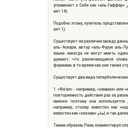
упоминает о Себе как «aль-Гаффар» الغفار («Та Ха», аят 84) и «аль-Гафур» الغفور («аль-Бурудж», 
аят 14).
Подобно этому, хулитель представлен н
аят 1).
Существуют ли различия между данным
аль-'Aскари, автор «аль-Фурук аль-Л
языке никогда не могут иметь одина
думают, что различающиеся слова
формами, в то время как они также о
Существует два вида гиперболически
1. «Фа'ал» - например, «хаммаз» или «каффар» كفار («Ибрахим», аят 34). Данн
повторяемость действия раз за разом,
именно поэтому она используется 
например, столяр известен как «наджар» نجار, портной известен как «хайат» 
известен как «лаххам» لحام, и так дал
Таким образом, Рази, комментируя сл