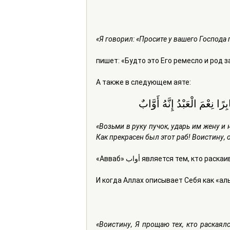
«Я говорил: «Просите у вашего Господ
пишет: «Будто это Его ремесло и род з
А также в следующем аяте:
ا نِعْمَ الْعَبْدُ إِنَّهُ أَوَّابٌ
«Возьми в руку пучок, ударь им жену и
Как прекрасен был этот раб! Воистину, 
«Авваб» أواب является тем, к
И когда Аллах описывает Себя как «ал
«Воистину, Я прощаю тех, кто раскаялс