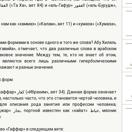
ам как «хаммаз» («Калам», аят 11) и «хумаза» («Хумаза», 
и формами в основе одного и того же слова? Абу Хиляль 
угавийа», отмечает, что два различных слова в арабском 
ковое значение. Между тем, те, кто не знает об этом, 
 являются всего лишь различными гиперболическими 
тражают и разные значения.
х форм:
ая форма означает 
 настолько часто, что это становится чертой человека, и 
для описания рода занятия или профессии человека; 
خياط, мясник 
ее.
ово «Гаффар» в следующем аяте: