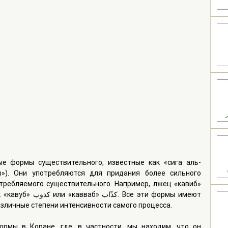
е формы существительного, известные как «сига аль-
»). Они употребляются для придания более сильного 
ребляемого существительного. Например, лжец «кавиб» 
зличные степени интенсивности самого процесса.
рмы в Коране, где, в частности, мы находим, что он 