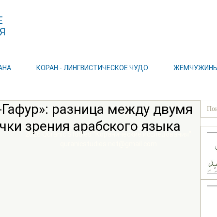
Е
Я
АНА
КОРАН - ЛИНГВИСТИЧЕСКОЕ ЧУДО
ЖЕМЧУЖИНЫ 
-Гафур»: разница между двумя
чки зрения арабского языка
2026 Quranic Studies "Коранические исследования"
quranicstudies.net@gmail.com