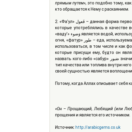
прямым путем»
, это подобно тому, как
кто обращается к Нему с раскаянием.
2. «Фа'ул» فَعول – данная форма первоначально использовалась в отношении существительных, 
которые употреблялись в качестве в
«ваду'» وَضوء является водой, используемой для омовения, «вакуд» وَقود – дрова для разжигания 
огня, «фатур» طور – еда, используемая для прерывания поста. В дальнейшем эта форма стала 
использоваться, в том числе и как ф
которые присущи ему, будто он явля
назвать кого-либо «сабур» صَبور значит сказать, что его терпение («сабр») представляет собой 
тип качества или топлива внутри него 
своей сущностью является воплощени
Потому, когда Аллах описывает себя к
«Он – Прощающий, Любящий (или Лю
прощения и является его источником.
Источник: 
http://arabicgems.co.uk