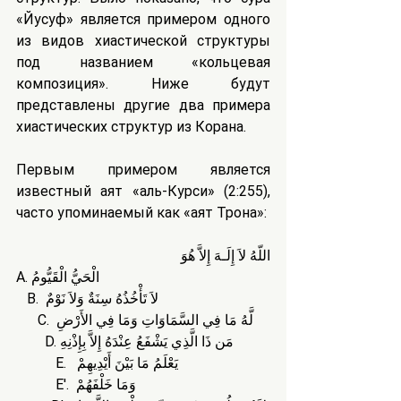
«Йусуф» является примером одного 
из видов хиастической структуры 
под названием «кольцевая 
композиция». Ниже будут 
представлены другие два примера 
хиастических структур из Корана.
Первым примером является 
известный аят «аль-Курси» (2:255), 
часто упоминаемый как «аят Трона»:
اللّهُ لاَ إِلَـهَ إِلاَّ هُوَ
A. الْحَيُّ الْقَيُّومُ
   B.  لاَ تَأْخُذُهُ سِنَةٌ وَلاَ نَوْمٌ
      C.  لَّهُ مَا فِي السَّمَاوَاتِ وَمَا فِي الأَرْضِ
        D. مَن ذَا الَّذِي يَشْفَعُ عِنْدَهُ إِلاَّ بِإِذْنِهِ
           E.   يَعْلَمُ مَا بَيْنَ أَيْدِيهِمْ
           E'.  وَمَا خَلْفَهُمْ