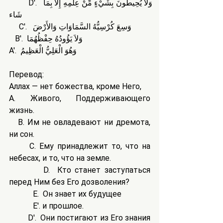
         D'.  وَلاَ يُحِيطُونَ بِشَيْءٍ مِّنْ عِلْمِهِ إِلاَّ بِمَا 
شَاء
     C'.   وَسِعَ كُرْسِيُّهُ السَّمَاوَاتِ وَالأَرْضَ
   B'.  وَلاَ يَؤُودُهُ حِفْظُهُمَا
A'.  وَهُوَ الْعَلِيُّ الْعَظِيمُ 
Перевод:
Аллах — нет божества, кроме Него,
A. Живого, Поддерживающего 
жизнь.
   B. Им не овладевают ни дремота, 
ни сон.
      C. Ему принадлежит то, что на 
небесах, и то, что на земле.
         D.  Кто станет заступаться 
перед Ним без Его дозволения?
            E.  Он знает их будущее
            E'. и прошлое.
         D'.  Они постигают из Его знания 