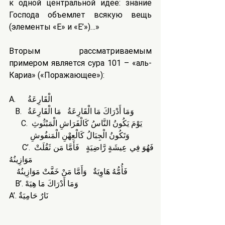
к одной центральной идее: знание 
Господа объемлет всякую вещь 
(элементы «Е» и «Е’»)…»
Вторым рассматриваемым 
примером является сура 101 – «аль-
Кариа» («Поражающее»):
A.      الْقَارِعَةُ
   B.   وَمَا أَدْرَاكَ مَا الْقَارِعَةُ   مَا الْقَارِعَةُ 
      C.  يَوْمَ يَكُونُ النَّاسُ كَالْفَرَاشِ الْمَبْثُوثِ 
           وَتَكُونُ الْجِبَالُ كَالْعِهْنِ الْمَنفُوشِ 
      C’. فَهُوَ فِي عِيشَةٍ رَّاضِيَةٍ   فَأَمَّا مَن ثَقُلَتْ 
مَوَازِينُهُ 
            فَأُمُّهُ هَاوِيَةٌ   وَأَمَّا مَنْ خَفَّتْ مَوَازِينُهُ 
   B’. وَمَا أَدْرَاكَ مَا هِيَهْ 
A’. نَارٌ حَامِيَةٌ 