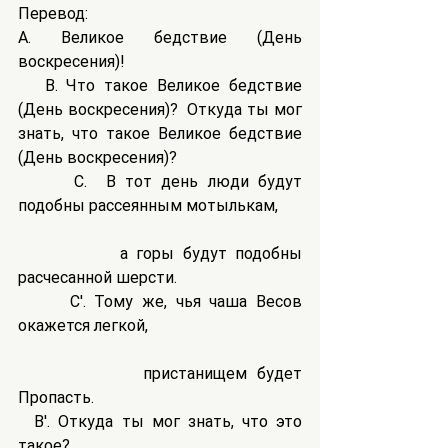
Перевод:
A. Великое бедствие (День 
воскресения)!
   B. Что такое Великое бедствие 
(День воскресения)?  Откуда ты мог 
знать, что такое Великое бедствие    
(День воскресения)?
      C.  В тот день люди будут 
подобны рассеянным мотылькам,
            а горы будут подобны 
расчесанной шерсти.
      C'. Тому же, чья чаша Весов 
окажется легкой,
             пристанищем будет 
Пропасть. 
  B'. Откуда ты мог знать, что это 
такое?