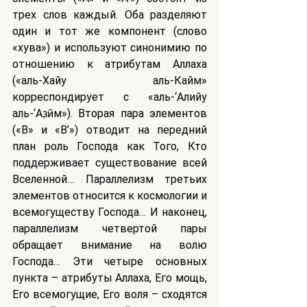
трех слов каждый. Оба разделяют 
один и тот же компонент (слово 
«хува») и используют синонимию по 
отношению к атрибутам Аллаха 
(«аль-Хайу аль-Кайӯм» 
корреспондирует с «аль-‘Алийу 
аль-‘Аз̣ӣм»). Вторая пара элементов 
(«B» и «B’») отводит на передний 
план роль Господа как Того, Кто 
поддерживает существование всей 
Вселенной… Параллелизм третьих 
элементов относится к космологии и 
всемогуществу Господа… И наконец, 
параллелизм четвертой пары 
обращает внимание на волю 
Господа… Эти четыре основных 
пункта – атрибуты Аллаха, Его мощь, 
Его всемогущие, Его воля – сходятся 