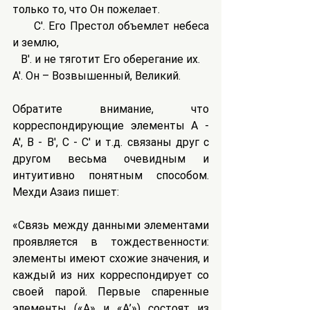
только то, что Он пожелает.
      C'. Его Престол объемлет небеса 
и землю,
   B'. и не тяготит Его оберегание их.
A'. Он – Возвышенный, Великий.
Обратите внимание, что 
корреспондирующие элементы A - 
A', B - B', C - C' и т.д. связаны друг с 
другом весьма очевидным и 
интуитивно понятным способом. 
Мехди Азаиз пишет:
«Связь между данными элементами 
проявляется в тождественности: 
элементы имеют схожие значения, и 
каждый из них корреспондирует со 
своей парой. Первые спаренные 
элементы («А» и «А’») состоят из 