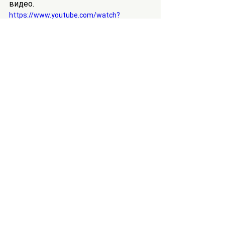
видео.
https://www.youtube.com/watch?
v=b5Y5gMc_XZo
Теги:
хиастические структуры
аль-Кариа
аль-Курси
Композиция Корана