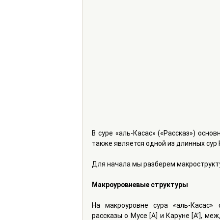
В суре «аль-Касас» («Рассказ») основной а
также является одной из длинных сур 
Для начала мы разберем макрострукту
Макроуровневые структуры
На макроуровне сура «аль-Касас» 
рассказы о Мусе [A] и Каруне [A’], м