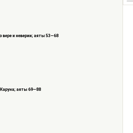
о вере и неверии; аяты 53—68
 Каруна; аяты 69—88